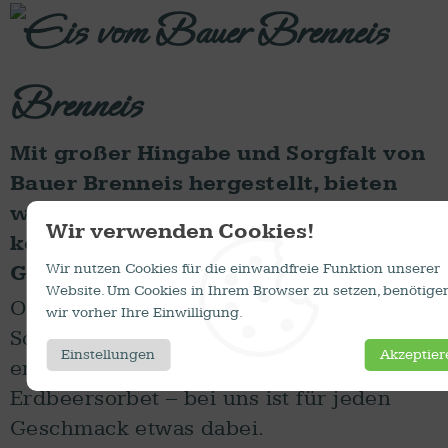
Brenneis
Mit großer Hingabe und Sorgfalt von
Bauer Brenneis hergestellt, bieten
wir eine vielfältige Auswahl an
Wir verwenden Cookies!
köstlichen Eissorten an, die alle
Genießer begeistern.
Wir nutzen Cookies für die einwandfreie Funktion unserer
Website. Um Cookies in Ihrem Browser zu setzen, benötige
Ob klassisches Vanille- oder
wir vorher Ihre Einwilligung.
Schokoladeneis, Stracciatella, oder
Einstellungen
Akzeptier
erfrischendes Mango-Maracuja- und
Erdbeersorbet – bei uns ist für jeden
Geschmack etwas dabei.